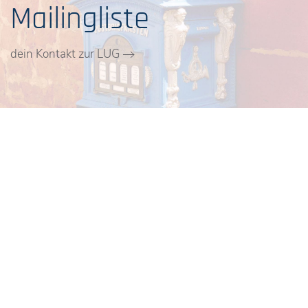
Mailingliste
dein Kontakt zur LUG
Wer wir sind und was
wir tun …
Wir sind eine Gruppe von begeisterten Linux-Nutzern
und tauschen uns regelmäßig zu aktuellen Themen und
Problemen aus: Entweder über unsere Mailingliste,