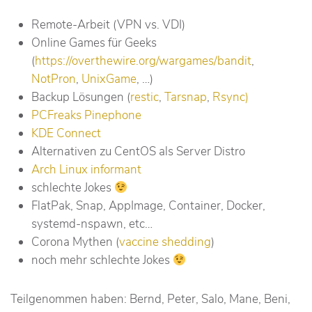
Remote-Arbeit (VPN vs. VDI)
Online Games für Geeks
(
https://overthewire.org/wargames/bandit
,
NotPron
,
UnixGame
, …)
Backup Lösungen (
restic
,
Tarsnap
,
Rsync)
PCFreaks
Pinephone
KDE Connect
Alternativen zu CentOS als Server Distro
Arch Linux informant
schlechte Jokes
FlatPak, Snap, AppImage, Container, Docker,
systemd-nspawn, etc…
Corona Mythen (
vaccine shedding
)
noch mehr schlechte Jokes
Teilgenommen haben: Bernd, Peter, Salo, Mane, Beni,