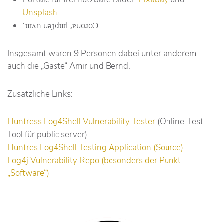
Unsplash
˙ɯʌn uǝɟdɯI ⸲ɐuoɹoƆ
Insgesamt waren 9 Personen dabei unter anderem
auch die „Gäste“ Amir und Bernd.
Zusätzliche Links:
Huntress Log4Shell Vulnerability Tester
(Online-Test-
Tool für public server)
Huntres Log4Shell Testing Application (Source)
Log4j Vulnerability Repo (besonders der Punkt
„Software“)