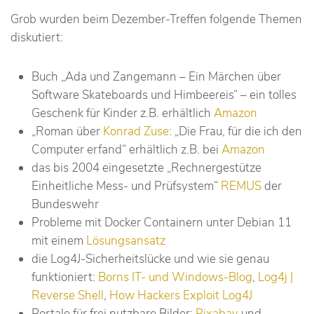
Grob wurden beim Dezember-Treffen folgende Themen
diskutiert:
Buch „Ada und Zangemann – Ein Märchen über
Software Skateboards und Himbeereis“ – ein tolles
Geschenk für Kinder z.B. erhältlich
Amazon
„Roman über
Konrad Zuse
: „Die Frau, für die ich den
Computer erfand“ erhältlich z.B. bei
Amazon
das bis 2004 eingesetzte „Rechnergestütze
Einheitliche Mess- und Prüfsystem“
REMUS
der
Bundeswehr
Probleme mit Docker Containern unter Debian 11
mit einem
Lösungsansatz
die Log4J-Sicherheitslücke und wie sie genau
funktioniert:
Borns IT- und Windows-Blog
,
Log4j |
Reverse Shell
,
How Hackers Exploit Log4J
Portale für frei nutzbare Bilder:
Pixabay
und